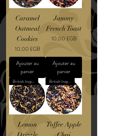
Caramel
Jammy
Oatmeal
French Toast
Prix
Cookies
10,00 £GB
Prix
10,00 £GB
Ajouter au
Ajouter au
panier
panier
British Inspired Dessert
British Inspired Confection
Lemon
Toffee Apple
Drizzle
Chai