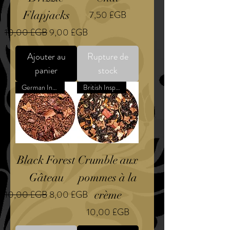
Prix
Flapjacks
7,50 £GB
Prix original
Prix promotionnel
10,00 £GB
9,00 £GB
Ajouter au
Rupture de
panier
stock
German Inspired Dessert
British Inspired Dessert
Black Forest
Crumble aux
Gâteau
pommes à la
Prix original
Prix promotionnel
10,00 £GB
8,00 £GB
crème
Prix
10,00 £GB