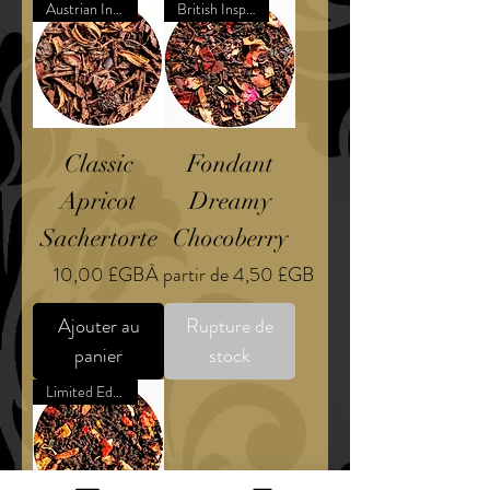
Austrian Inspired Dessert
British Inspired Confection
Classic
Fondant
Apricot
Dreamy
Sachertorte
Chocoberry
Prix
Prix promotionnel
10,00 £GB
À partir de
4,50 £GB
Ajouter au
Rupture de
panier
stock
Limited Edition