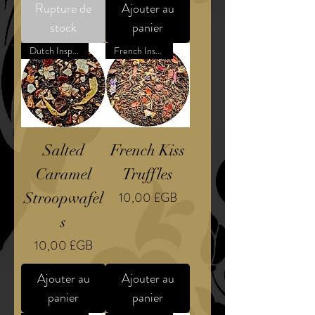
Rupture de
Ajouter au
stock
panier
Dutch Inspired Confection
French Inspired Confection
Salted
French Kiss
Caramel
Truffles
Prix
Stroopwafel
10,00 £GB
s
Prix
10,00 £GB
Ajouter au
Ajouter au
panier
panier